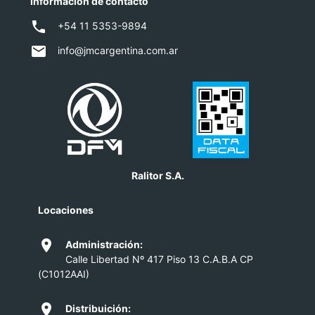
Información de contacto
local_phone
+54 11 5353-9894
email
info@jmcargentina.com.ar
Ralitor S.A.
Locaciones
location_on
Administración:
Calle Libertad Nº 417 Piso 13 C.A.B.A CP
(C1012AAI)
location_on
Distribuición: