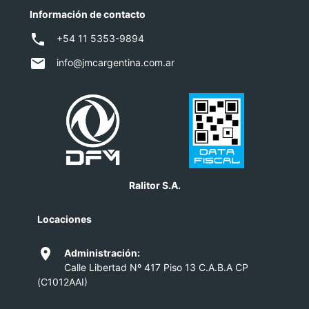
Información de contacto
local_phone
+54 11 5353-9894
email
info@jmcargentina.com.ar
Ralitor S.A.
Locaciones
location_on
Administración:
Calle Libertad Nº 417 Piso 13 C.A.B.A CP
(C1012AAI)